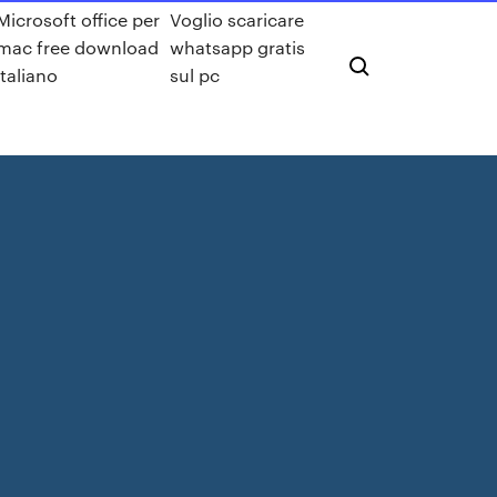
Microsoft office per
Voglio scaricare
mac free download
whatsapp gratis
italiano
sul pc