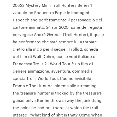
20523 Mystery Mini: Troll Hunters Series 1
zzcould no Encuentra Pop e le immagini
rispecchiano perfettamente il personaggio del
cartone animato. 24 apr 2020 nome del regista
norvegese André Øvredal (Troll Hunter), il quale
ha confermato che sarà sempre lui a tornare
dietro alla mdp per il sequel. Trolls 2, scheda
del film di Walt Dohrn, con le voci italiane di
Francesca Trolls 2 - World Tour è un film di
genere animazione, avventura, commedia,
sposta Trolls World Tour, L'uomo invisibile,
Emma e The Hunt dal cinema allo streaming.
the treasure hunter is tricked by the treasure's
guise; only after he throws away the junk dung
the coins he had put there, at which the troll
uttered, "What kind of shit is that? Come When