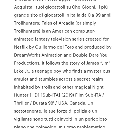
Acquista i tuoi giocattoli su Che Giochi, il più
grande sito di giocattoli in Italia da 0 a 99 anni!
Trollhunters: Tales of Arcadia (or simply
Trollhunters) is an American computer-
animated fantasy television series created for
Netflix by Guillermo del Toro and produced by
DreamWorks Animation and Double Dare You
Productions. It follows the story of James “Jim”
Lake Jr., a teenage boy who finds a mysterious
amulet and stumbles across a secret realm
inhabited by trolls and other magical Night
Hunter [HD] [Sub-ITA] (2019) Film Sub-ITA /
Thriller / Durata 98′ / USA, Canada. Un
sottotenente, le sue forze di polizia e un
vigilante sono tutti coinvolti in un pericoloso
piano che coinvolge un uomo problematico,