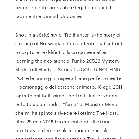
recentemente arrestato e legato ad anni di
rapimenti e omicidi di donne.
Shot in a vérité style, Trollhunter is the story of
a group of Norwegian film students that set out
to capture real-life trolls on camera after
learning their existence Funko 20523 Mystery
Mini: Troll Hunters Series 1 zzCOULD NOT FIND
POP e le immagini rispecchiano perfettamente
il personaggio del cartone animato. 18 ago 2011
Ispirato dal bellissimo The Troll Hunter vengo
colpito da un'inedita "fame" di Monster Movie
che mi ha spinto a rivedere l'ottimo The Host,
film 28 mar 2018 tra cartoni digitali di una
bruttezza e demenzialità incomprensibili,
appassionati con lieve ritardo a Troll Hunters, il